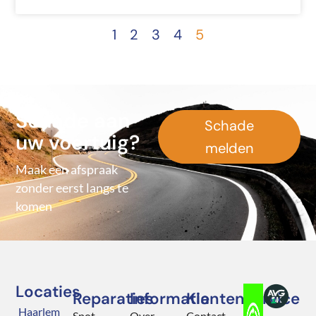
1
2
3
4
5
Schade aan
Schade
uw voertuig?
melden
Maak een afspraak
zonder eerst langs te
komen
Locaties
Reparaties
Informatie
Klantenservice
Haarlem
Spot
Over
Contact