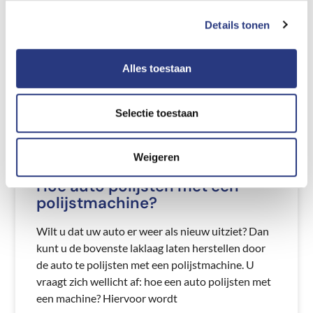
schadeherstel door middel van de Tesla Approved
Body Shop van ASN Autoschade Vermaire
Details tonen
Haarlem is uw auto weer gloednieuw. Onze
garage in Haarlem is ingericht op schade aan uw
Alles toestaan
Tesla. Wij herstellen
LEES MEER >
Selectie toestaan
22/02/2021
Weigeren
Hoe auto polijsten met een
polijstmachine?
Wilt u dat uw auto er weer als nieuw uitziet? Dan
kunt u de bovenste laklaag laten herstellen door
de auto te polijsten met een polijstmachine. U
vraagt zich wellicht af: hoe een auto polijsten met
een machine? Hiervoor wordt