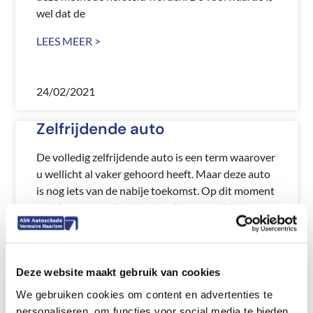
wel dat de
LEES MEER >
24/02/2021
Zelfrijdende auto
De volledig zelfrijdende auto is een term waarover
u wellicht al vaker gehoord heeft. Maar deze auto
is nog iets van de nabije toekomst. Op dit moment
worden er nog allerlei tests uitgevoerd. Wat
tegenwoordig een zelfrijdende auto wordt
genoemd,
LEES MEER >
Deze website maakt gebruik van cookies
We gebruiken cookies om content en advertenties te
personaliseren, om functies voor social media te bieden