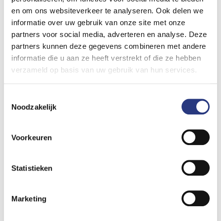
24/02/2021
en om ons websiteverkeer te analyseren. Ook delen we
informatie over uw gebruik van onze site met onze
Auto polijsten
partners voor social media, adverteren en analyse. Deze
partners kunnen deze gegevens combineren met andere
Auto polijsten is een goede manier om uw autolak
informatie die u aan ze heeft verstrekt of die ze hebben
weer te laten stralen. Bij het polijsten van uw auto
verzameld op basis van uw gebruik van hun services.
wordt er een stukje van het materiaal afgeschaafd
en opgepoetst. In dit blog vertellen we je meer
Toestemmingsselectie
over het laten polijsten
Noodzakelijk
LEES MEER >
Voorkeuren
23/02/2021
Statistieken
Wat houdt Tesla schadeherstel
in?
Marketing
Heeft u schade aan uw Tesla? Met Tesla