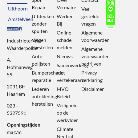
Repair
Vermaire
Uithoorn
Veel
Uitdeuken
Werken
gestelde
Amstelveen
zonder
Bij
vragen
spuiten
Online
Algemene
Velgen
schade
voorwaarden
Industrieterrein
herstellen
melden
Waarderpolder
Algemene
Auto
Nieuws
voorwaarden
A.
polijsten
bedrijven
Samenwerking
Hofmanweg
Bumperschade
met
Privacy
59
reparatie
verzekeraars
verklaring
2031 BH
Lederen
MVO
Disclaimer
Haarlem
autokleding
Beleid
herstellen
Veiligheid
023 –
op de
5327591
werkvloer
Openingstijden
Climate
ma t/m
Neutral