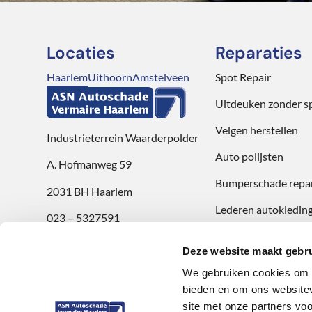
Locaties
Reparaties
Haarlem
Uithoorn
Amstelveen
Spot Repair
Uitdeuken zonder s
Velgen herstellen
Industrieterrein Waarderpolder
Auto polijsten
A. Hofmanweg 59
Bumperschade repar
2031 BH Haarlem
Lederen autokleding
023 – 5327591
Openingstijden
Deze website maakt gebru
ma t/m vr: 8:00 uur t/m 17:30 uur
We gebruiken cookies om c
zaterdag: 9:00 uur t/m 12:00 uur
bieden en om ons websitev
site met onze partners vo
Review achterlaten