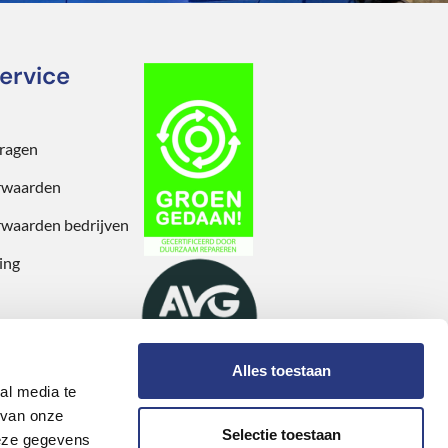
ervice
vragen
rwaarden
waarden bedrijven
ing
Alles toestaan
al media te
 van onze
Selectie toestaan
deze gegevens