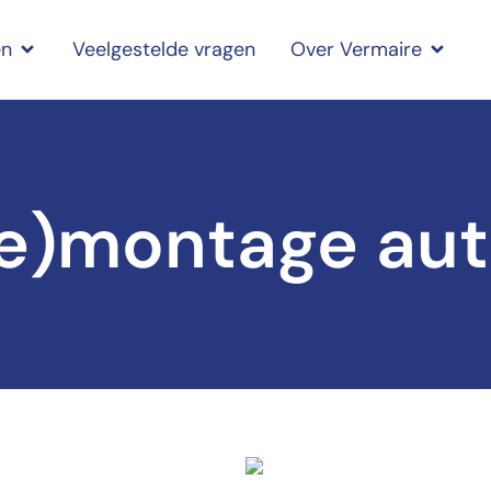
en
Veelgestelde vragen
Over Vermaire
e)montage aut