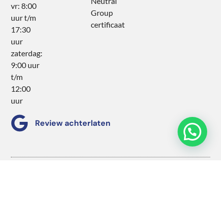
Neutral
vr: 8:00
Group
uur t/m
certificaat
17:30
uur
zaterdag:
9:00 uur
t/m
12:00
uur
Review achterlaten
©
2026
ASN Autoschade Service Vermaire Haarlem |
Copyright
Website by WPinaday