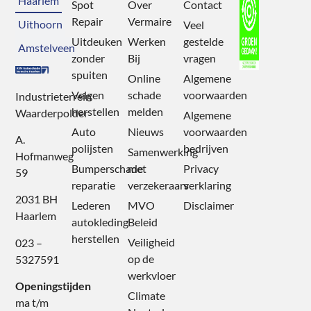
Haarlem
Spot
Over
Contact
Repair
Vermaire
Uithoorn
Veel
Uitdeuken
Werken
gestelde
Amstelveen
zonder
Bij
vragen
spuiten
Online
Algemene
Velgen
schade
voorwaarden
Industrieterrein
herstellen
melden
Waarderpolder
Algemene
Auto
Nieuws
voorwaarden
A.
polijsten
bedrijven
Samenwerking
Hofmanweg
Bumperschade
met
Privacy
59
reparatie
verzekeraars
verklaring
2031 BH
Lederen
MVO
Disclaimer
Haarlem
autokleding
Beleid
herstellen
Veiligheid
023 –
op de
5327591
werkvloer
Openingstijden
Climate
ma t/m