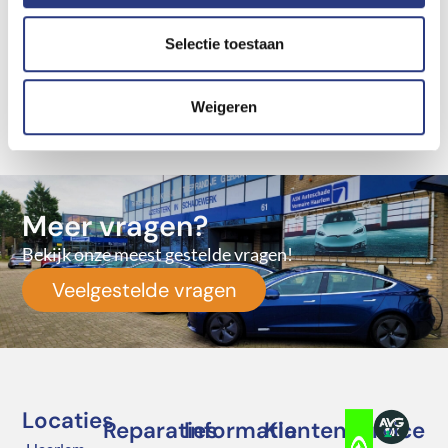
efficiëntie en veiligheid. U als klant staat bij ons centraal.
We gaan altijd vakkundig te werk. Wilt u meer informatie
Selectie toestaan
over het voorbewerken van uw auto? Dan kunt
u
contact
met ons opnemen. Ook kunt u direct een
afspraak maken.
Weigeren
Meer vragen?
Bekijk onze meest gestelde vragen!
Veelgestelde vragen
Locaties
Reparaties
Informatie
Klantenservice