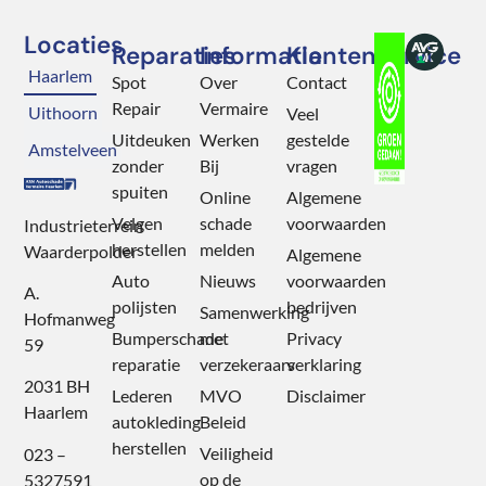
Locaties
Reparaties
Informatie
Klantenservice
Haarlem
Spot
Over
Contact
Repair
Vermaire
Uithoorn
Veel
Uitdeuken
Werken
gestelde
Amstelveen
zonder
Bij
vragen
spuiten
Online
Algemene
Velgen
schade
voorwaarden
Industrieterrein
herstellen
melden
Waarderpolder
Algemene
Auto
Nieuws
voorwaarden
A.
polijsten
bedrijven
Samenwerking
Hofmanweg
Bumperschade
met
Privacy
59
reparatie
verzekeraars
verklaring
2031 BH
Lederen
MVO
Disclaimer
Haarlem
autokleding
Beleid
herstellen
Veiligheid
023 –
op de
5327591