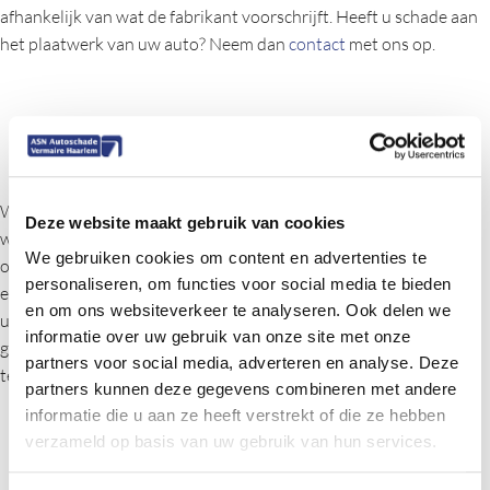
afhankelijk van wat de fabrikant voorschrijft. Heeft u schade aan
het plaatwerk van uw auto? Neem dan
contact
met ons op.
Hoe gaat reparatie in
z’n werk?
Wanneer er schade is aan het plaatwerk van uw auto dan kijken
Deze website maakt gebruik van cookies
wij eerst of de belangrijke delen van de auto geen schade hebben
We gebruiken cookies om content en advertenties te
opgelopen. Deze delen worden als dit nodig is gecorrigeerd met
personaliseren, om functies voor social media te bieden
een richtbank. Hierna worden de plaatdelen van de auto
en om ons websiteverkeer te analyseren. Ook delen we
uitgedeukt en de nieuwe delen op de auto gemonteerd. Wij
informatie over uw gebruik van onze site met onze
garanderen u altijd de hoogste kwaliteit! Zo gaan onze monteurs
partners voor social media, adverteren en analyse. Deze
te allen tijde professioneel en secuur te werk.
partners kunnen deze gegevens combineren met andere
Plaatwerk auto
informatie die u aan ze heeft verstrekt of die ze hebben
verzameld op basis van uw gebruik van hun services.