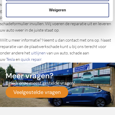
schade voor u repareren of vervangen. Onze ervaren monteurs
Weigeren
garanderen kwaliteit, professionaliteit en veiligheid. U kunt uw
plaatwerkschade bij ons melden, waarna we samen het
schadeformulier invullen. Wij voeren de reparatie uit en leveren
uw auto weer in de juiste staat op.
Wilt u meer informatie? Neemt u dan contact met ons op. Naast
reparatie van de plaatwerkschade kunt u bij ons terecht voor
onder andere het
uitlijnen
van uw auto, schade aan
uw
Tesla
en
quick repair
.
Meer vragen?
Bekijk onze meest gestelde vragen!
Veelgestelde vragen