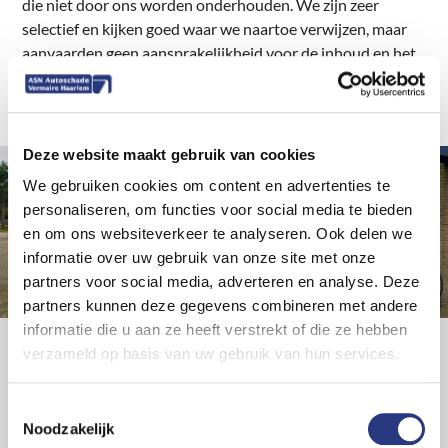
die niet door ons worden onderhouden. We zijn zeer
selectief en kijken goed waar we naartoe verwijzen, maar
aanvaarden geen aansprakelijkheid voor de inhoud en het
functioneren van deze websites en de kwaliteit van
producten en diensten die hierop worden aangeboden.
Deze website maakt gebruik van cookies
We gebruiken cookies om content en advertenties te
Meer vragen?
personaliseren, om functies voor social media te bieden
Bekijk onze meest gestelde vragen!
en om ons websiteverkeer te analyseren. Ook delen we
Veelgestelde vragen
informatie over uw gebruik van onze site met onze
partners voor social media, adverteren en analyse. Deze
partners kunnen deze gegevens combineren met andere
informatie die u aan ze heeft verstrekt of die ze hebben
verzameld op basis van uw gebruik van hun services.
Locaties
Reparaties
Informatie
Klantenservice
Toestemmingsselectie
Haarlem
Spot
Over
Contact
Noodzakelijk