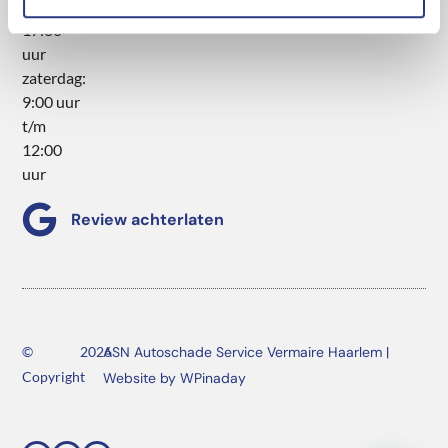
uur t/m
certificaat
17:30
uur
zaterdag:
9:00 uur
t/m
12:00
uur
Review achterlaten
©
2026
ASN Autoschade Service Vermaire Haarlem |
Copyright
Website by WPinaday