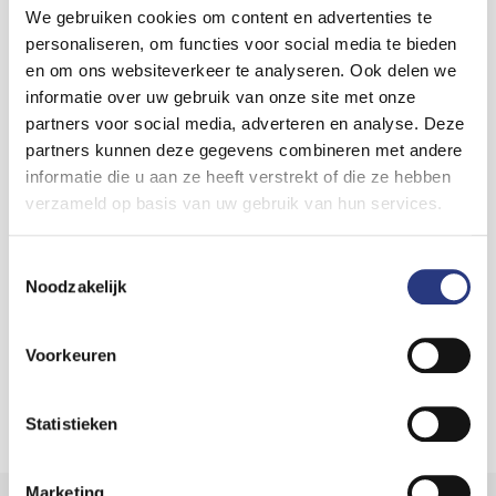
We gebruiken cookies om content en advertenties te
E-mail
personaliseren, om functies voor social media te bieden
vermairehaarlem@asnmail.nl
en om ons websiteverkeer te analyseren. Ook delen we
Telefoon
informatie over uw gebruik van onze site met onze
+31 (0)23 53 275 91
partners voor social media, adverteren en analyse. Deze
partners kunnen deze gegevens combineren met andere
informatie die u aan ze heeft verstrekt of die ze hebben
verzameld op basis van uw gebruik van hun services.
Toestemmingsselectie
Noodzakelijk
Voorkeuren
Statistieken
Marketing