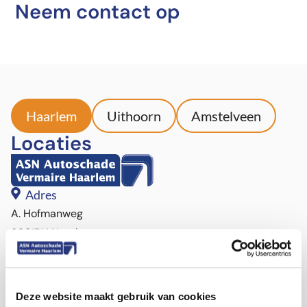
Neem contact op
Haarlem
Uithoorn
Amstelveen
Locaties
Adres
A. Hofmanweg
2031BH Haarlem
Bekijk route >
Openingstijden
Ma t/m Vr: 8:00 – 17:30
Deze website maakt gebruik van cookies
Zaterdag: 9:00 – 12:00