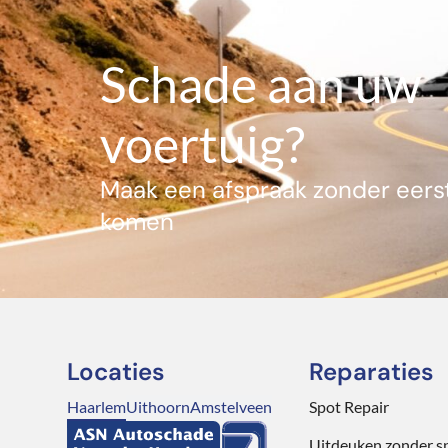
Schade aan uw
voertuig?
Maak een afspraak zonder eerst
komen
Locaties
Reparaties
Haarlem
Uithoorn
Amstelveen
Spot Repair
Uitdeuken zonder s