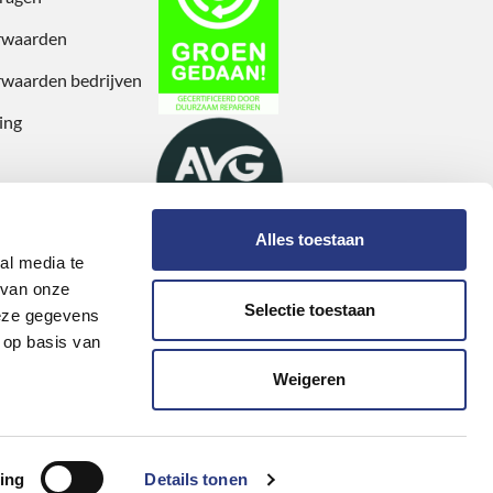
rwaarden
waarden bedrijven
ing
Alles toestaan
al media te
 van onze
Selectie toestaan
deze gegevens
 op basis van
Weigeren
ing
Details tonen