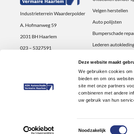
Velgen herstellen
Industrieterrein Waarderpolder
Auto polijsten
A. Hofmanweg 59
Bumperschade repar
2031 BH Haarlem
Lederen autokleding
023 – 5327591
Openingstijden
Deze website maakt gebru
ma t/m vr: 8:00 uur t/m 17:30 uur
We gebruiken cookies om c
zaterdag: 9:00 uur t/m 12:00 uur
bieden en om ons websitev
site met onze partners vo
Review achterlaten
combineren met andere inf
uw gebruik van hun servic
ASN Autoschade Service Vermaire
© Copyright
2026
Toestemmingsselectie
Noodzakelijk