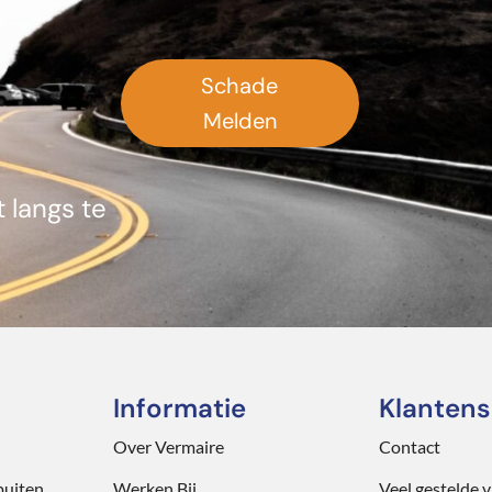
Schade
Melden
 langs te
Informatie
Klantens
Over Vermaire
Contact
puiten
Werken Bij
Veel gestelde 