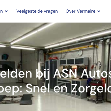
en
Veelgestelde vragen
Over Vermaire
elden bij ASN Auto
oep: Snel en Zorgel