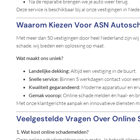
Na de reparatie brengen we je auto weer terug.
Deze service is beschikbaar bij al onze vestigingen in Ned
Waarom Kiezen Voor ASN Autosc
Met meer dan 50 vestigingen door heel Nederland zijn wij d
schade, wij bieden een oplossing op maat.
Wat maakt ons uniek?
Landelijke dekking:
Altijd een vestiging in de buurt.
Snelle service:
Binnen 5 werkdagen contact voor een 
Kwaliteit gegarandeerd:
Moderne apparatuur en erv
Gemak voorop:
Online schade melden én haal- en br
Met onze klantgerichte aanpak en innovatieve diensten ma
Veelgestelde Vragen Over Online
1. Wat kost online schademelden?
Onze online schademeldservice is gratis. Je betaalt alleen 