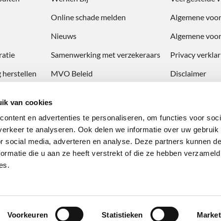
Online schade melden
Algemene voo
Nieuws
Algemene voor
atie
Samenwerking met verzekeraars
Privacy verklar
 herstellen
MVO Beleid
Disclaimer
Veiligheid op de werkvloer
ik van cookies
Climate Neutral Group certificaat
ontent en advertenties te personaliseren, om functies voor soci
erkeer te analyseren. Ook delen we informatie over uw gebruik
or social media, adverteren en analyse. Deze partners kunnen 
ormatie die u aan ze heeft verstrekt of die ze hebben verzameld
es.
 Haarlem | Website by WPinaday
Voorkeuren
Statistieken
Market