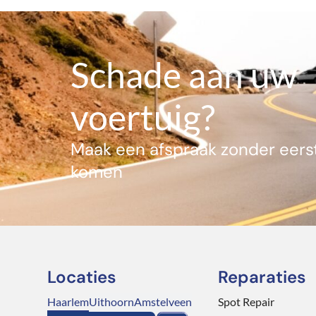
Schade aan uw
voertuig?
Maak een afspraak zonder eerst
komen
Locaties
Reparaties
Haarlem
Uithoorn
Amstelveen
Spot Repair