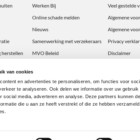
puiten
Werken Bij
Veel gestelde 
Online schade melden
Algemene voo
Nieuws
Algemene voor
atie
Samenwerking met verzekeraars
Privacy verklar
 herstellen
MVO Beleid
Disclaimer
Veiligheid op de werkvloer
ik van cookies
Climate Neutral Group certificaat
ontent en advertenties te personaliseren, om functies voor soci
erkeer te analyseren. Ook delen we informatie over uw gebruik
or social media, adverteren en analyse. Deze partners kunnen 
ormatie die u aan ze heeft verstrekt of die ze hebben verzameld
es.
 Haarlem | Website by WPinaday