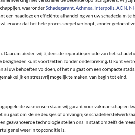
chappijen, waaronder
Schadegarant
,
Achmea
,
Interpolis
,
AON
,
NH
lant een naadloze en efficiënte afhandeling van uw schadeclaim te 
ij ervoor dat het hele proces soepel verloopt, zonder gedoe of ve
en. Daarom bieden wij tijdens de reparatieperiode van het schadehe
se bezigheden kunt voortzetten zonder onderbreking. U kunt ver
an al uw behoeften voldoen, of het nu gaat om een compacte stads
emakkelijk en stressvrij mogelijk te maken, van begin tot eind.
ogopgeleide vakmensen staan wij garant voor vakmanschap en kwal
et nu gaat om kleine deukjes of omvangrijke schadeherstelwerkza
 en geavanceerde technologie stellen ons in staat om zelfs de mee
tuig snel weer in topconditie is.