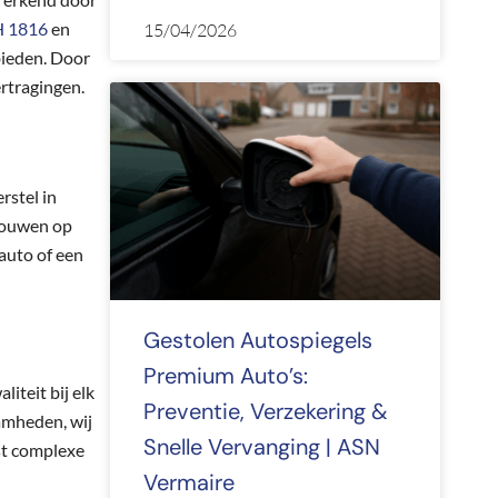
 1816
en
15/04/2026
bieden. Door
rtragingen.
rstel in
trouwen op
auto of een
Gestolen Autospiegels
Premium Auto’s:
iteit bij elk
Preventie, Verzekering &
amheden, wij
Snelle Vervanging | ASN
st complexe
Vermaire