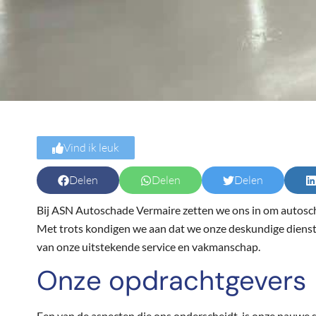
Vind ik leuk
Delen
Delen
Delen
Bij ASN Autoschade Vermaire zetten we ons in om autoscha
Met trots kondigen we aan dat we onze deskundige diens
van onze uitstekende service en vakmanschap.
Onze opdrachtgevers
Een van de aspecten die ons onderscheidt, is onze nauwe