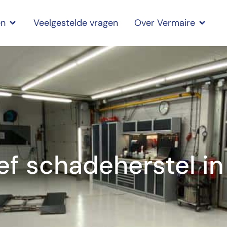
en
Veelgestelde vragen
Over Vermaire
ief schadeherstel in