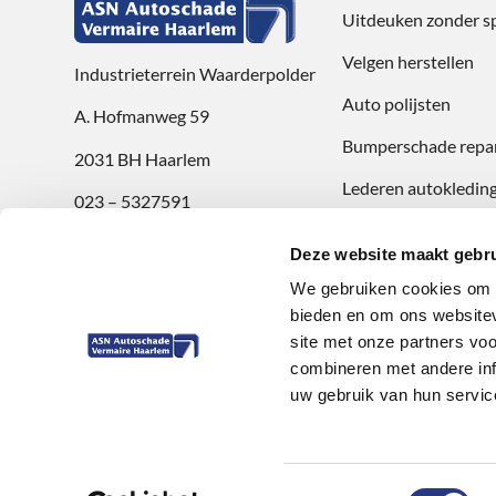
Uitdeuken zonder s
Velgen herstellen
Industrieterrein Waarderpolder
Auto polijsten
A. Hofmanweg 59
Bumperschade repar
2031 BH Haarlem
Lederen autokleding
023 – 5327591
Openingstijden
Deze website maakt gebru
ma t/m vr: 8:00 uur t/m 17:30 uur
We gebruiken cookies om c
zaterdag: 9:00 uur t/m 12:00 uur
bieden en om ons websitev
site met onze partners vo
Review achterlaten
combineren met andere inf
uw gebruik van hun servic
ASN Autoschade Service Vermaire
© Copyright
2026
Toestemmingsselectie