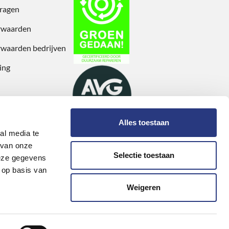
vragen
rwaarden
waarden bedrijven
ing
Alles toestaan
al media te
 van onze
Selectie toestaan
deze gegevens
 op basis van
Weigeren